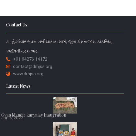
Contact Us
ડૉ. હેડગેવાર ભવન બળીયાકાકા માર્ગ, જુના ઢોર બજાર, કાંકરિયા,
કર્ણાવતી-૩૮૦ ૦૨૮
+91 94276 14172
contact@drhjss.org
www.drhjss.org
Latest News
Gyan Mandir karyalay Inaugration
Jun 6, 2022