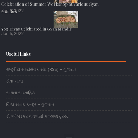
Celebration of Summer Workshop at Various Gyan
Jun 6, 2022
Mandirs
Yog Divas Celebrated in Gyan Mandir
Jun 6, 2022
Useful Links
રાષ્ટ્રીય સ્વયંસેવક સંઘ (RSS) – ગુજરાત
સેવા ગાથા
સાધના સાપ્તાહિક
વિશ્વ સંવાદ કેન્દ્ર – ગુજરાત
ડો આંબેડકર વનવાસી કલ્યાણ ટ્રસ્ટ