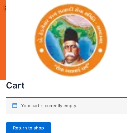
Skip
Menu
to
content
Our Activities
News & Events
Pay Donation
Cart
Your cart is currently empty.
Return to shop