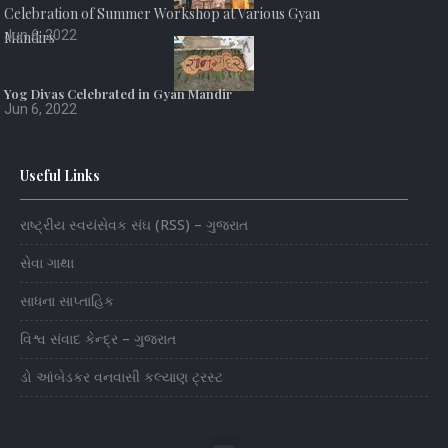
Celebration of Summer Workshop at Various Gyan
Jun 6, 2022
Mandirs
Yog Divas Celebrated in Gyan Mandir
Jun 6, 2022
Useful Links
રાષ્ટ્રીય સ્વયંસેવક સંઘ (RSS) – ગુજરાત
સેવા ગાથા
સાધના સાપ્તાહિક
વિશ્વ સંવાદ કેન્દ્ર – ગુજરાત
ડો આંબેડકર વનવાસી કલ્યાણ ટ્રસ્ટ