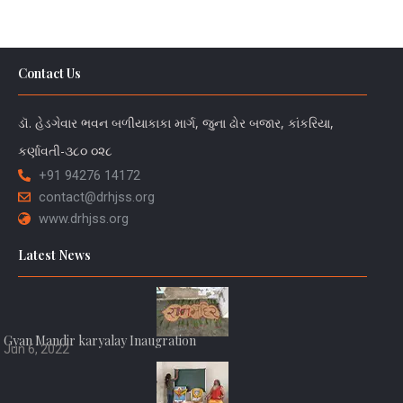
Contact Us
ડૉ. હેડગેવાર ભવન બળીયાકાકા માર્ગ, જુના ઢોર બજાર, કાંકરિયા,
કર્ણાવતી-૩૮૦ ૦૨૮
+91 94276 14172
contact@drhjss.org
www.drhjss.org
Latest News
Gyan Mandir karyalay Inaugration
Jun 6, 2022